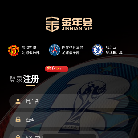
送
18
元
注册
登录