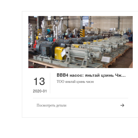
BBB4 насос: яньтай цзинь Чжэн экология, тоо
13
ТОО яньтай цзинь чжэн
2020-01
Посмотреть детали
