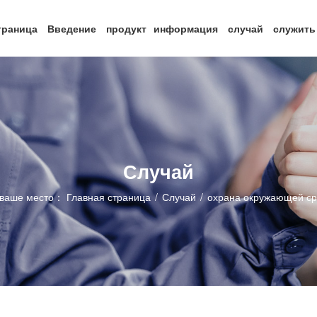
траница
Введение
продукт
информация
случай
служит
ленность
Ыработка Электроэнергии
Рудник
Случай
ваше место：
Главная страница
/
Случай
/
охрана окружающей с