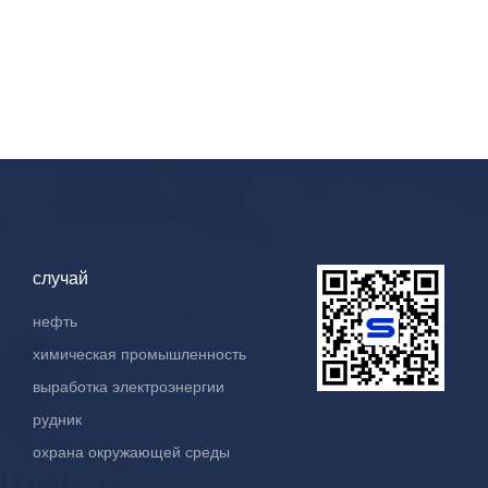
случай
нефть
химическая промышленность
выработка электроэнергии
рудник
охрана окружающей среды