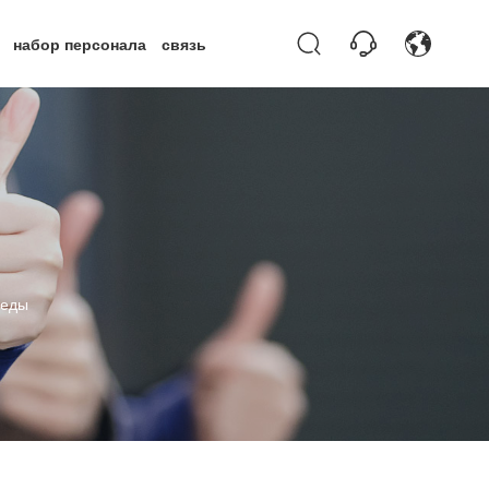
ь
набор персонала
связь
Охрана Окружающей Среды
реды