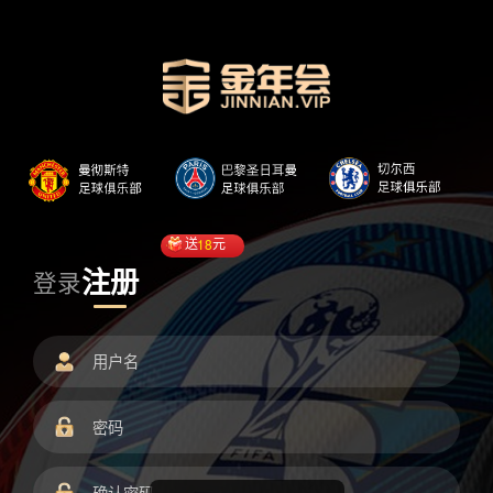
送
18
元
注册
登录