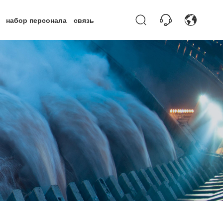
ь
набор персонала
связь
ной Насос
Прочее