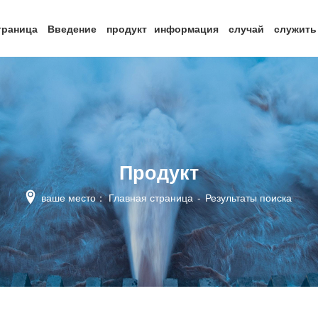
траница
Введение
продукт
информация
случай
служит
Двухсторонний Опорный Насос
Вертикальный Подвес
Продукт
ваше место：
Главная страница
-
Результаты поиска